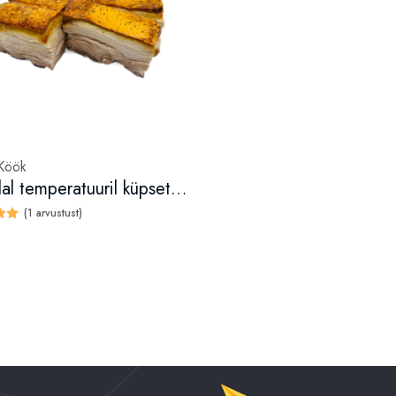
 Köök
Madalal temperatuuril küpsetatud seakülg KG
(1 arvustust)