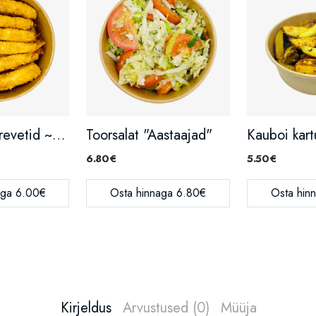
Paneeritud krevetid ~300g
Toorsalat "Aastaajad"
6.80€
5.50€
aga 6.00€
Osta hinnaga 6.80€
Osta hin
Kirjeldus
Arvustused (0)
Müüja