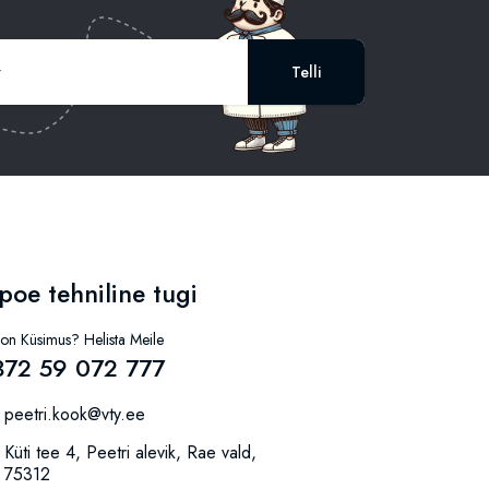
Telli
poe tehniline tugi
 on Küsimus? Helista Meile
372 59 072 777
peetri.kook@vty.ee
Küti tee 4, Peetri alevik, Rae vald,
75312