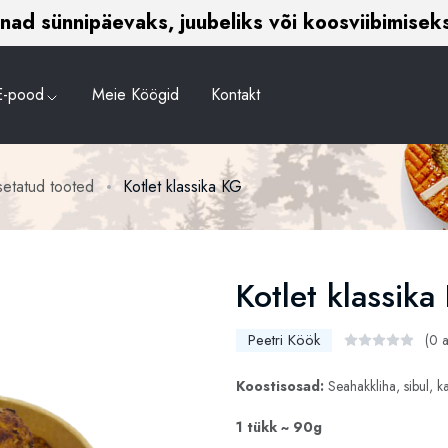
ad ja soolased kringlid – leia oma lemmik nin
E-pood
Meie Köögid
Kontakt
setatud tooted
Kotlet klassika KG
Kotlet klassika
Peetri Köök
(0 a
Koostisosad:
Seahakkliha, sibul, k
1 tükk ~ 90g