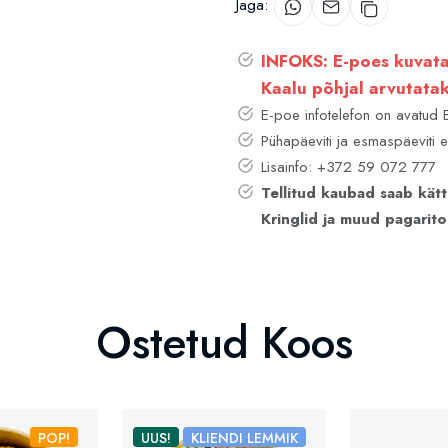
Jaga:
INFOKS: E-poes kuvata
Kaalu põhjal arvutatak
E-poe infotelefon on avatud
Pühapäeviti ja esmaspäeviti e
Lisainfo: +372 59 072 777
Tellitud kaubad saab kätt
Kringlid ja muud pagaritoo
Ostetud Koos
POP!
UUS!
KLIENDI LEMMIK