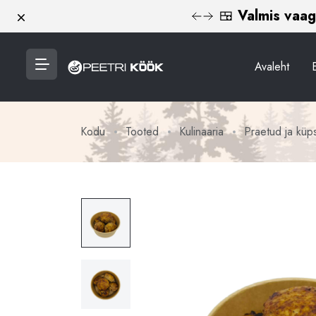
🥨🍓
Magus
Loobu
Avaleht
Kodu
Tooted
Kulinaaria
Praetud ja küp