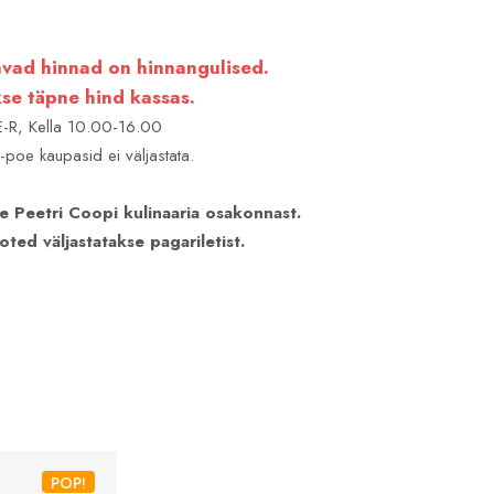
vad hinnad on hinnangulised.
se täpne hind kassas.
 E-R, Kella 10.00-16.00
-poe kaupasid ei väljastata.
e Peetri Coopi kulinaaria osakonnast.
ted väljastatakse pagariletist.
POP!