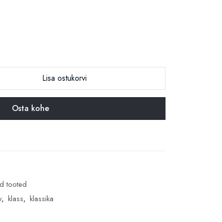
Lisa ostukorvi
Osta kohe
ud tooted
v
,
klass
,
klassika