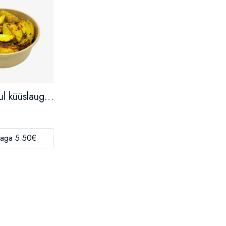
Kauboi kartul küüslauguga KG
naga 5.50€