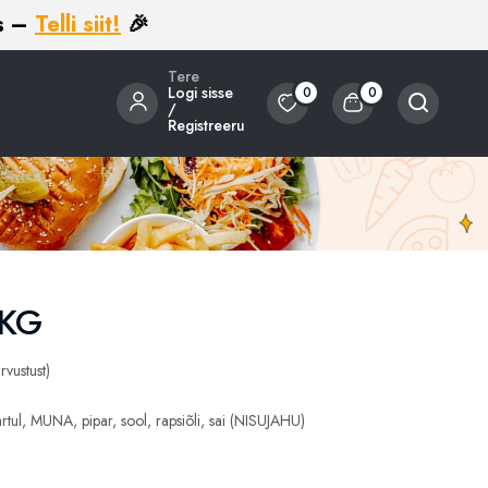
g
telli siit!
🥨
Tere
Logi sisse
0
0
/
Registreeru
 KG
rvustust)
artul, MUNA, pipar, sool, rapsiõli, sai (NISUJAHU)