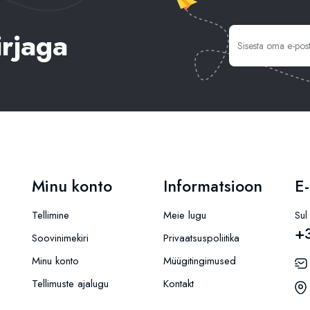
irjaga
Minu konto
Informatsioon
E-
Tellimine
Meie lugu
Sul
+
Soovinimekiri
Privaatsuspoliitika
Minu konto
Müügitingimused
Tellimuste ajalugu
Kontakt